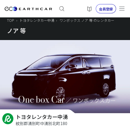
会員登録
TOP
›
トヨタレンタカー中湧
›
ワンボックス ノア 等 のレンタカー
ノア 等
トヨタレンタカー中湧
紋別郡湧別町中湧別北町180