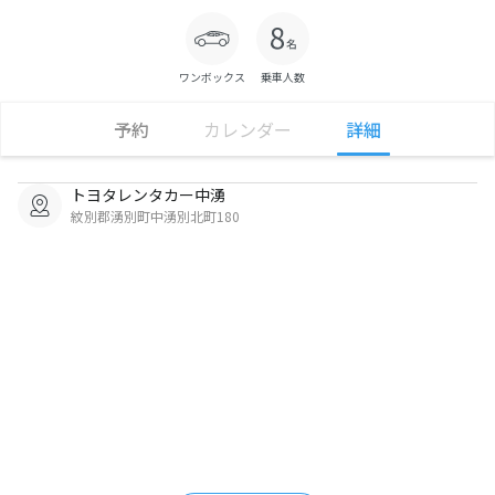
ワンボックス
乗車人数
予約
カレンダー
詳細
トヨタレンタカー中湧
紋別郡湧別町中湧別北町180