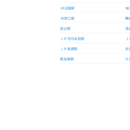
JR淡路駅
城
JR野江駅
鴫
放出駅
高
ＪＲ河内永和駅
Ｊ
ＪＲ長瀬駅
衣
新加美駅
久