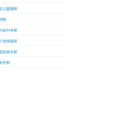
北公園通駅
野駅
井田中央駅
Ｒ俊徳道駅
摺加美北駅
宝寺駅