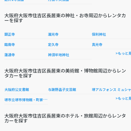
大阪府大阪市住吉区長居東の神社・お寺周辺からレンタカ
ーを探す
顕正寺
瀧光寺
保利神社
臨南寺
定久寺
真光寺
>もっと
蓮通寺
神須牟地神社
大阪府大阪市住吉区長居東の美術館・博物館周辺からレン
タカーを探す
大阪府公文書館
与謝野晶子文芸館
堺アルフォンス ミュシ
堺
市立堺市博物館・町家歴史館山口家住宅
>もっと
大阪府大阪市住吉区長居東のホテル・旅館周辺からレンタ
カーを探す