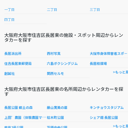
一丁目
二丁目
三丁目
四丁目
大阪府大阪市住吉区長居東の施設・スポット周辺からレン
タカーを探す
阪市
長居派出所
西村写真
住吉長居東郵便局
六島ボクシングジム
長居相撲場
>もっと
創誠社
関西セルモ
大阪府大阪市住吉区長居東の名所周辺からレンタカーを探
す
長居公園 郷土の森
藤山寛美の墓
キンチョウスタジアム
上
田゛農園（体験農園マイファーム）
枯木町公園
シェア畑 長居公園
>もっと
庭井2号公園
万領中央公園