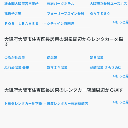
阪市
雄山閣大阪直営営業所
長居パークホテル
我孫子之家
フォーリーブスイン長居
ＧＡＴＥ８０
Ｆ
ＯＲ ＬＥＡＶＥＳ ＩＮＮ 長居
>もっと
シティイン西田辺
大阪府大阪市住吉区長居東の温泉周辺からレンタカーを探
す
つるが丘温泉
錦温泉
朝日温泉
ふれ愛温泉 矢田
新マネキ温泉
蔵前温泉 さらさのゆ
>もっと
大阪府大阪市住吉区長居東のレンタカー店舗周辺から探す
ト
ヨタレンタカー地下鉄平野駅前
>もっと
日産レンタカー長居駅前店