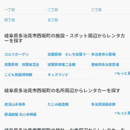
一丁目
二丁目
三丁目
四丁目
五丁目
岐阜県多治見市西坂町の施設・スポット周辺からレンタカ
ーを探す
双
葉葬祭 セレモ双葉ライフホール
ゴルフガーデン
多治見市火葬場
双葉葬祭 双葉相互会
双葉葬祭第二会館
豊格院多治見斎場
>もっと
こども陶器博物館
キッズランド
岐阜県多治見市西坂町の名所周辺からレンタカーを探す
虎渓山永保寺
たじみ創造館
多治見国長邸跡
>もっと
西浦庭園 石心参禅蔵