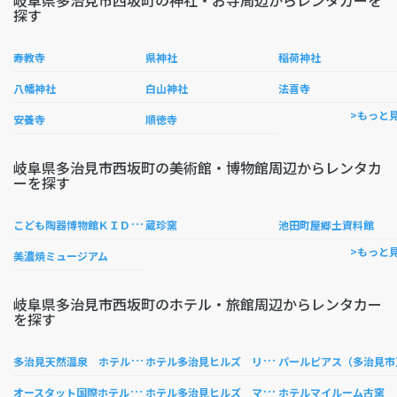
岐阜県多治見市西坂町の神社・お寺周辺からレンタカーを
探す
寿教寺
県神社
稲荷神社
八幡神社
白山神社
法喜寺
>もっと
安養寺
順徳寺
岐阜県多治見市西坂町の美術館・博物館周辺からレンタカ
ーを探す
こ
ども陶器博物館ＫＩＤＳ ＬＡＮＤ
蔵珍窯
池田町屋郷土資料館
>もっと
美濃焼ミュージアム
岐阜県多治見市西坂町のホテル・旅館周辺からレンタカー
を探す
多
治見天然温泉 ホテルルートイン多治見インター
ホ
テル多治見ヒルズ リバーサイド店
パールピアス（多治見市
オ
ースタット国際ホテル多治見
ホ
テル多治見ヒルズ マイルーム店
ホテルマイルーム古窯