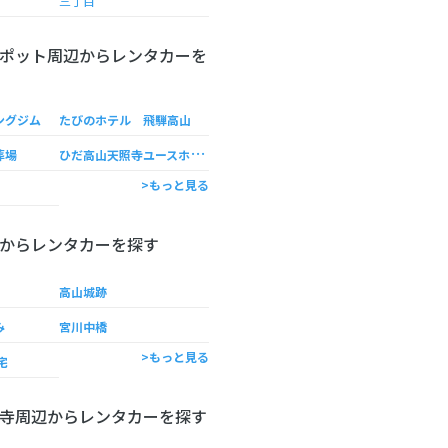
三丁目
ポット周辺からレンタカーを
ングジム
たびのホテル 飛騨高山
ひ
だ高山天照寺ユースホステル
葬場
>もっと見る
からレンタカーを探す
高山城跡
み
宮川中橋
>もっと見る
宅
寺周辺からレンタカーを探す