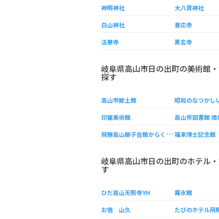
神明神社
大八賀神社
白山神社
善応寺
法華寺
素玄寺
岐阜県高山市日の出町の美術館・
探す
高山市郷土館
昭和のなつかし
印籠美術館
飛
騨高山獅子会館からくりミュージアム
福来博士記念館
岐阜県高山市日の出町のホテル・
す
ひだ高山天照寺YH
霧氷館
お宿 山久
たびのホテル飛