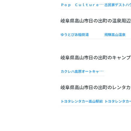
Ｐ
ｏｐ Ｃｕｌｔｕｒｅ Ｈｏｕｓｅ
岐阜県高山市日の出町の温泉周辺
ゆうとぴあ稲荷湯
飛騨高山温泉
岐阜県高山市日の出町のキャンプ
カ
クレハ高原オートキャンプ場
岐阜県高山市日の出町のレンタカ
トヨタレンタカー高山駅前
トヨタレンタカ