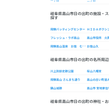
一丁目
二丁目
岐阜県高山市日の出町の施設・ス
探す
飛騨バッティングセンター
ＨＩＤＡボクシ
フレッシュ・ラボ高山
高山市役所 火
飛
騨高山温泉 お宿 むひょうかん（霧氷館）
お宿山久
岐阜県高山市日の出町の名所周辺
川上別邸史跡公園
桜山八幡宮
飛騨高山 さんまち通り
高山の古い町並
鍋山城跡
高山市 宮地家住
岐阜県高山市日の出町の神社・お