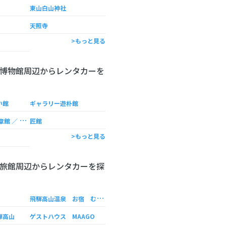
東山白山神社
天照寺
>もっと見る
博物館周辺からレンタカーを
い館
ギャラリー遊朴館
高
山市図書館 煥章館 ／ 高山市近代文学館
匠館
>もっと見る
旅館周辺からレンタカーを探
飛
騨高山温泉 お宿 むひょうかん＜霧氷館＞
騨高山
ゲストハウス MAAGO