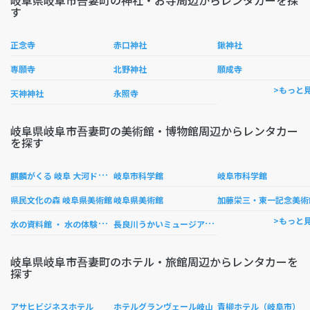
岐阜県岐阜市吾妻町の神社・お寺周辺からレンタカーを探
す
正念寺
赤口神社
鍬神社
専願寺
北野神社
願成寺
>もっと
天神神社
永照寺
岐阜県岐阜市吾妻町の美術館・博物館周辺からレンタカー
を探す
麒
麟がくる 岐阜 大河ドラマ館
岐阜市科学館
岐阜市科学館
県民文化の森 岐阜県美術館
岐阜県美術館
加藤栄三・東一記念美術
水
の資料館 ・ 水の体験学習館
長
良川うかいミュージアム （長良川鵜飼伝承館）
>もっと
岐阜県岐阜市吾妻町のホテル・旅館周辺からレンタカーを
探す
アサヒビジネスホテル
ホテルグランヴェール岐山
青柳ホテル（岐阜市）