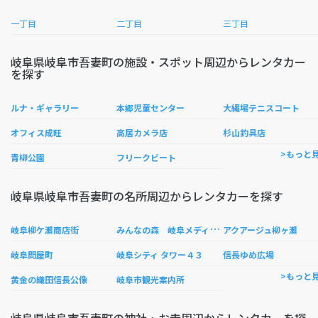
一丁目
二丁目
三丁目
岐阜県岐阜市吾妻町の施設・スポット周辺からレンタカー
を探す
ルナ・ギャラリー
本郷児童センター
大縄場テニスコート
オフィス成旺
高居カメラ店
杉山釣具店
>もっと
青柳公園
フリークビート
岐阜県岐阜市吾妻町の名所周辺からレンタカーを探す
み
んなの森 岐阜メディアコスモス
岐阜柳ケ瀬商店街
アクアージュ柳ヶ瀬
岐阜問屋町
岐阜シティ タワー４３
信長ゆめ広場
>もっと
黄金の織田信長公像
岐阜市観光案内所