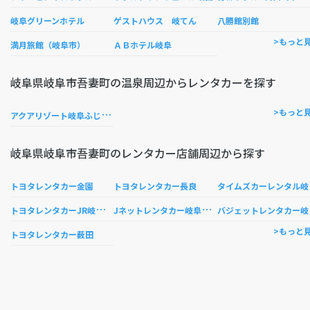
岐阜グリーンホテル
ゲストハウス 岐てん
八勝館別館
>もっと
満月旅館（岐阜市）
ＡＢホテル岐阜
岐阜県岐阜市吾妻町の温泉周辺からレンタカーを探す
ア
クアリゾート岐阜ふじの湯
>もっと
岐阜県岐阜市吾妻町のレンタカー店舗周辺から探す
イ
トヨタレンタカー金園
トヨタレンタカー長良
ト
ヨタレンタカーJR岐阜駅前
J
ネットレンタカー岐阜駅前店
ジェ
>もっと
トヨタレンタカー薮田