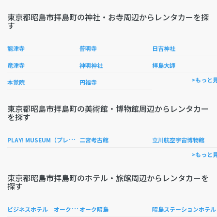
東京都昭島市拝島町の神社・お寺周辺からレンタカーを探
す
龍津寺
普明寺
日吉神社
竜津寺
神明神社
拝島大師
>もっと
本覚院
円福寺
東京都昭島市拝島町の美術館・博物館周辺からレンタカー
を探す
P
LAY! MUSEUM（プレイミュージアム）
二宮考古館
立川航空宇宙博物館
>もっと
東京都昭島市拝島町のホテル・旅館周辺からレンタカーを
探す
ビ
ジネスホテル オーク昭島
島
オーク昭島