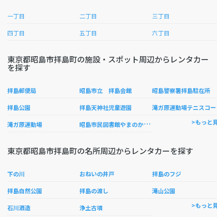
一丁目
二丁目
三丁目
四丁目
五丁目
六丁目
東京都昭島市拝島町の施設・スポット周辺からレンタカー
を探す
拝島郵便局
昭島市立 拝島会館
昭島警察署拝島駐在所
拝島公園
拝島天神社児童遊園
滝ガ原運動場テニスコー
昭
島市民図書館やまのかみ分室
>もっと
滝ガ原運動場
東京都昭島市拝島町の名所周辺からレンタカーを探す
下の川
おねいの井戸
拝島のフジ
拝島自然公園
拝島の渡し
滝山公園
>もっと
石川酒造
浄土古墳