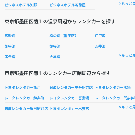
>もっと
ビジネスホテル矢野
ビジネスホテル茗荷屋
東京都墨田区菊川の温泉周辺からレンタカーを探す
高砂湯
松の湯（墨田区）
江戸遊
御谷湯
御谷湯
荒井湯
>もっと
黄金湯
大黒湯
東京都墨田区菊川のレンタカー店舗周辺から探す
トヨタレンタカー亀戸
日産レンタカー曳舟駅前店
トヨタレンタカー木場
トヨタレンタカー錦糸町
トヨタレンタカー吾妻橋
トヨタレンタカー門前仲
ト
ヨタレンタカー水天宮T-CAT
>もっと
日産レンタカー豊洲駅前店