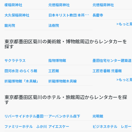
榎稲荷神社
元徳稲荷神社
元徳稲荷神社
日
本キリスト教団 本所緑星教会
大久保稲荷神社
長慶寺
>もっと
龍光院
法樹院
東京都墨田区菊川の美術館・博物館周辺からレンタカーを
探す
田住
サクラテラス
指物博物館
田河水泡 のらくろ館
工匠館
工匠壱番館 弐番館
>もっと
折箱博物館「木具輪」
折箱博物館木具輪
東京都墨田区菊川のホテル・旅館周辺からレンタカーを探
す
リ
バーサイドホテル墨田・江東
アーバンホテル森下
光明館
ファミリーホテル ふか川
アイエスケー
ビジネスホテル レガー