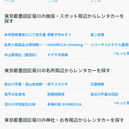
一丁目
二丁目
三丁目
東京都墨田区菊川の施設・スポット周辺からレンタカーを
探す
本所警察署菊川二丁目交番
御菓子司みすゞ
菊二会館
名
刺と紙製品の博物館〜SAKURA TERRACE〜
H
EADROCK climbing gym（ヘッドロック クライミングジム）
バ
>もっと
向山葬儀社（墨田区）
チグサ写真館
東京都墨田区菊川の名所周辺からレンタカーを探す
長
谷川平蔵・遠山金四郎住居跡
森下スタジオ
五間堀跡
鬼平の生育地
芭蕉時雨塚
長谷川平蔵の旧邸
>もっと
深川小学校誕生の地
幸福の魚 GOMBESSA
東京都墨田区菊川の神社・お寺周辺からレンタカーを探す