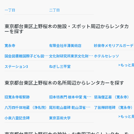
一丁目
二丁目
東京都台東区上野桜木の施設・スポット周辺からレンタカ
ーを探す
泉
寛永寺
有限会社半澤美術店
国
会図書館国際子ども図書館
文
化財研究所東京文化財研究所
ホテルセレッソ
>もっと
ステーション3
ねぎし三平堂
東京都台東区上野桜木の名所周辺からレンタカーを探す
旧
本坊表門 根本中堂 鬼瓦 （寛永寺）
旧寛永寺坂駅跡
慈海僧正墓 （寛永寺）
尾
形乾山墓碑 乾山深省蹟 （寛永寺）
八万四千体地蔵 （浄名院）
了翁禅師塔碑 （寛永寺
>もっと
小泉八雲記念碑
東京芸術大学