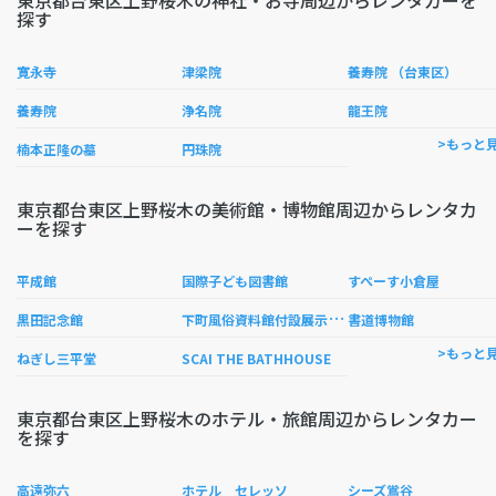
東京都台東区上野桜木の神社・お寺周辺からレンタカーを
探す
寛永寺
津梁院
養寿院 （台東区）
養寿院
浄名院
龍王院
>もっと
楠本正隆の墓
円珠院
東京都台東区上野桜木の美術館・博物館周辺からレンタカ
ーを探す
平成館
国際子ども図書館
すぺーす小倉屋
下
町風俗資料館付設展示場旧吉田屋酒店
黒田記念館
書道博物館
>もっと
ねぎし三平堂
SCAI THE BATHHOUSE
東京都台東区上野桜木のホテル・旅館周辺からレンタカー
を探す
高遠弥六
ホテル セレッソ
シーズ鴬谷