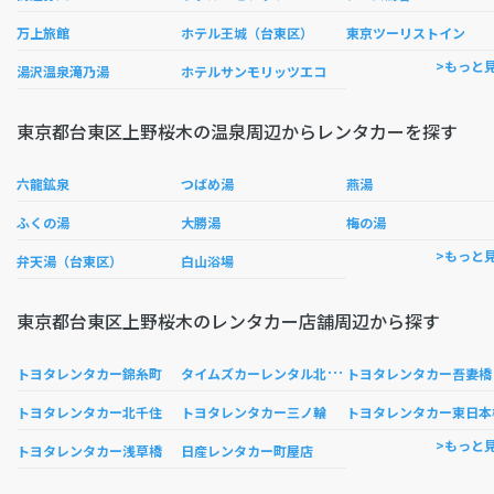
万上旅館
ホテル王城（台東区）
東京ツーリストイン
>もっと
湯沢温泉滝乃湯
ホテルサンモリッツエコ
東京都台東区上野桜木の温泉周辺からレンタカーを探す
六龍鉱泉
つばめ湯
燕湯
ふくの湯
大勝湯
梅の湯
>もっと
弁天湯（台東区）
白山浴場
東京都台東区上野桜木のレンタカー店舗周辺から探す
タ
イムズカーレンタル北千住駅前
トヨタレンタカー錦糸町
トヨタレンタカー吾妻橋
トヨタレンタカー北千住
トヨタレンタカー三ノ輪
トヨタレンタカー東日本
>もっと
トヨタレンタカー浅草橋
日産レンタカー町屋店