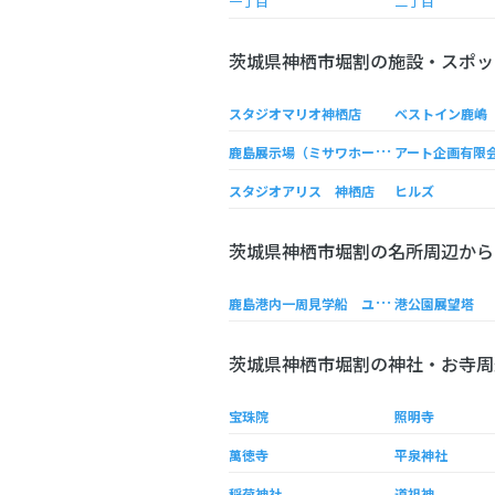
一丁目
二丁目
茨城県神栖市堀割の施設・スポッ
スタジオマリオ神栖店
ベストイン鹿嶋
鹿
島展示場（ミサワホーム展示場）
アート企画有限
スタジオアリス 神栖店
ヒルズ
茨城県神栖市堀割の名所周辺から
鹿
島港内一周見学船 ユーリカ号
港公園展望塔
茨城県神栖市堀割の神社・お寺周
宝珠院
照明寺
萬徳寺
平泉神社
稲荷神社
道祖神