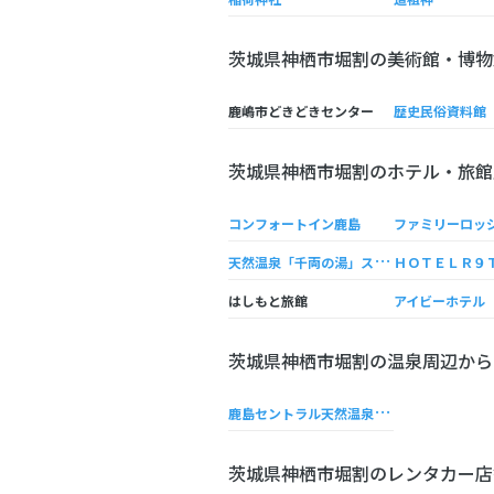
茨城県神栖市堀割の美術館・博物
鹿嶋市どきどきセンター
歴史民俗資料館
茨城県神栖市堀割のホテル・旅館
コンフォートイン鹿島
天
然温泉「千両の湯」スーパーホテル鹿嶋
はしもと旅館
アイビーホテル
茨城県神栖市堀割の温泉周辺から
鹿
島セントラル天然温泉 ゆの華
茨城県神栖市堀割のレンタカー店