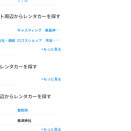
三丁目
ト周辺からレンタカーを探す
キ
ャスティング 鹿島神栖店
ロ
ゴスショップ 茨城・神栖店
会社・画廊
>もっと見る
レンタカーを探す
>もっと見る
辺からレンタカーを探す
寳照院
美津神社
>もっと見る