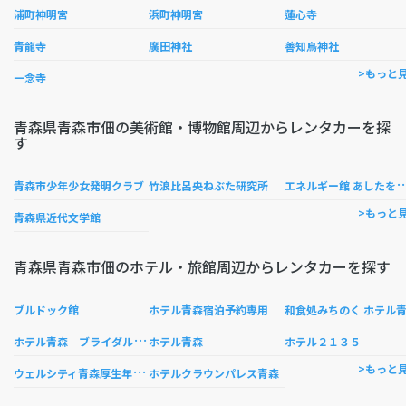
浦町神明宮
浜町神明宮
蓮心寺
青龍寺
廣田神社
善知鳥神社
>もっと
一念寺
青森県青森市佃の美術館・博物館周辺からレンタカーを探
す
ネルギー館 あした
青森市少年少女発明クラブ
竹浪比呂央ねぶた研究所
>もっと
青森県近代文学館
青森県青森市佃のホテル・旅館周辺からレンタカーを探す
ブルドック館
ホテル青森宿泊予約専用
和食処みちのく ホテル
ホ
テル青森 ブライダル専用
ホテル青森
ホテル２１３５
ウ
ェルシティ青森厚生年金会館
>もっと
ホテルクラウンパレス青森