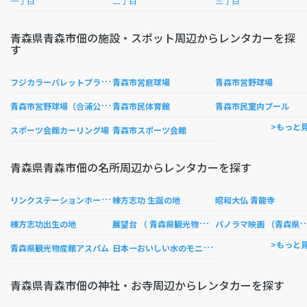
一丁目
二丁目
三丁目
青森県青森市佃の施設・スポット周辺からレンタカーを探
す
フ
ジカラーパレットプラザ生協つくだ店
青森市営庭球場
青森市営野球場
青
森市営野球場（合浦公園スタジアム）
青森市民体育館
青森市民室内プール
>もっと
スポーツ会館カーリング場
青森市スポーツ会館
青森県青森市佃の名所周辺からレンタカーを探す
リ
ンクステーションホール青森 （青森市文化会館）
棟方志功 生誕の地
昭和大仏 青龍寺
展
望台 （ 青森県観光物産館アスパム）
ノラマ映画 （青森県観光物産
棟方志功出生の地
日
本一おいしい水のモニュメント
>もっと
青森県観光物産館アスパム
青森県青森市佃の神社・お寺周辺からレンタカーを探す