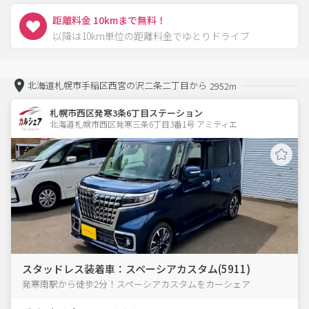
距離料金 10kmまで無料！
以降は10km単位の距離料金でゆとりドライブ
北海道札幌市手稲区西宮の沢二条二丁目から
2952m
札幌市西区発寒3条6丁目ステーション
北海道札幌市西区発寒三条6丁目3番1号 アミティエ 
スタッドレス装着車：スペーシアカスタム(5911)
発寒南駅から徒歩2分！スペーシアカスタムをカーシェア