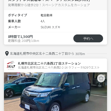
発寒南駅から徒歩2分！スペーシアカスタムをカーシェア
ボディタイプ
軽自動車
乗車人数
4人
メーカー
SUZUKI スズキ
8時間で1,500円
予約へ
距離料金 200円/10km
北海道札幌市中央区北十二条西二十丁目から
3078m
札幌市北区北二十六条西2丁目ステーション
北海道札幌市北区北二十六条西2-2-14 ラフィーネN26ウエスト 