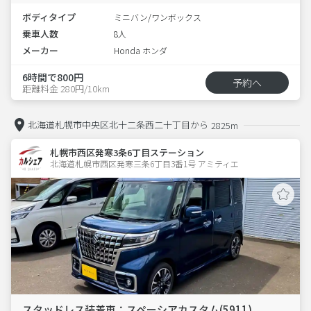
ボディタイプ
ミニバン/ワンボックス
乗車人数
8人
メーカー
Honda ホンダ
6時間で800円
予約へ
距離料金 280円/10km
北海道札幌市中央区北十二条西二十丁目から
2825m
札幌市西区発寒3条6丁目ステーション
北海道札幌市西区発寒三条6丁目3番1号 アミティエ 
スタッドレス装着車：スペーシアカスタム(5911)