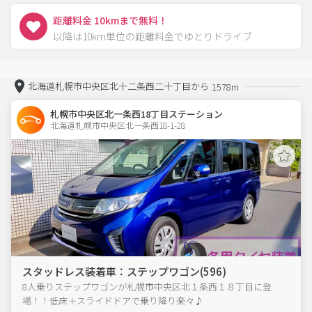
距離料金 10kmまで無料！
以降は10km単位の距離料金でゆとりドライブ
北海道札幌市中央区北十二条西二十丁目から
1578m
札幌市中央区北一条西18丁目ステーション
北海道札幌市中央区北一条西18-1-28  
スタッドレス装着車：ステップワゴン(596)
8人乗りステップワゴンが札幌市中央区北１条西１８丁目に登
場！！低床＋スライドドアで乗り降り楽々♪