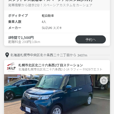
発寒南駅から徒歩2分！スペーシアカスタムをカーシェア
ボディタイプ
軽自動車
乗車人数
4人
メーカー
SUZUKI スズキ
8時間で1,500円
予約へ
距離料金 200円/10km
北海道札幌市中央区北十条西二十二丁目から
3407m
札幌市北区北二十六条西2丁目ステーション
北海道札幌市北区北二十六条西2-2-14 ラフィーネN26ウエスト 