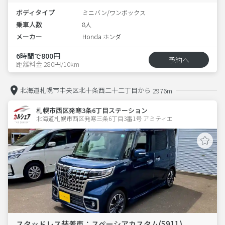
ボディタイプ
ミニバン/ワンボックス
乗車人数
8人
メーカー
Honda ホンダ
6時間で800円
予約へ
距離料金 280円/10km
北海道札幌市中央区北十条西二十二丁目から
2976m
札幌市西区発寒3条6丁目ステーション
北海道札幌市西区発寒三条6丁目3番1号 アミティエ 
スタッドレス装着車：スペーシアカスタム(5911)