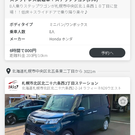
8人乗りステップワゴンが札幌市中央区北１条西１８丁目に登
場！！低床＋スライドドアで乗り降り楽々♪
ボディタイプ
ミニバン/ワンボックス
乗車人数
8人
メーカー
Honda ホンダ
6時間で800円
予約へ
距離料金 280円/10km
北海道札幌市中央区北五条東二丁目から
3021m
札幌市北区北二十六条西2丁目ステーション
北海道札幌市北区北二十六条西2-2-14 ラフィーネN26ウエスト 