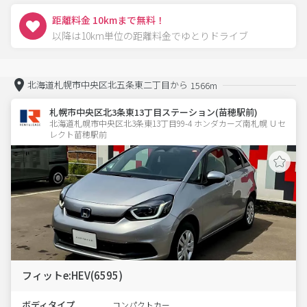
距離料金 10kmまで無料！
以降は10km単位の距離料金でゆとりドライブ
北海道札幌市中央区北五条東二丁目から
1566m
札幌市中央区北3条東13丁目ステーション(苗穂駅前)
北海道札幌市中央区北3条東13丁目99-4 ホンダカーズ南札幌 Ｕセ
レクト苗穂駅前
フィットe:HEV(6595)
ボディタイプ
コンパクトカー