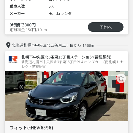
乗車人数
5人
メーカー
Honda ホンダ
9時間で800円
予約へ
距離料金 150円/10km
北海道札幌市中央区北五条東二丁目から
1566m
札幌市中央区北3条東13丁目ステーション(苗穂駅前)
北海道札幌市中央区北3条東13丁目99-4 ホンダカーズ南札幌 Ｕセ
レクト苗穂駅前
フィットe:HEV(6596)