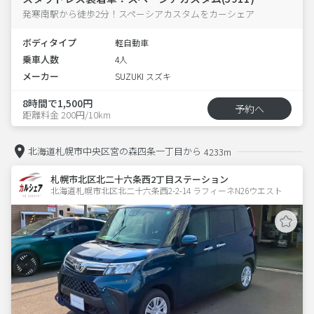
発寒南駅から徒歩2分！スペーシアカスタムをカーシェア
ボディタイプ
軽自動車
乗車人数
4人
メーカー
SUZUKI スズキ
8時間で1,500円
予約へ
距離料金 200円/10km
北海道札幌市中央区宮の森四条一丁目から
4233m
札幌市北区北二十六条西2丁目ステーション
北海道札幌市北区北二十六条西2-2-14 ラフィーネN26ウエスト 