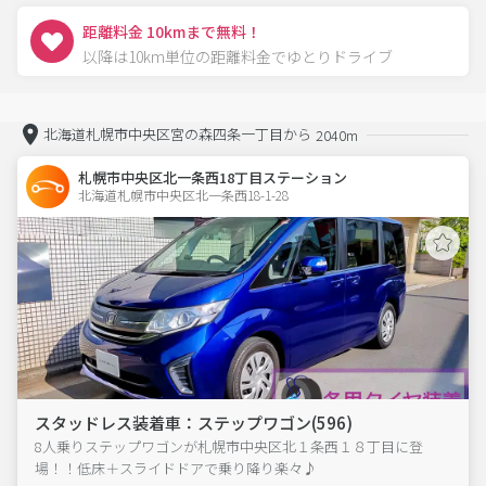
距離料金 10kmまで無料！
以降は10km単位の距離料金でゆとりドライブ
北海道札幌市中央区宮の森四条一丁目から
2040m
札幌市中央区北一条西18丁目ステーション
北海道札幌市中央区北一条西18-1-28  
スタッドレス装着車：ステップワゴン(596)
8人乗りステップワゴンが札幌市中央区北１条西１８丁目に登
場！！低床＋スライドドアで乗り降り楽々♪