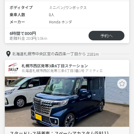
ボディタイプ
ミニバン/ワンボックス
乗車人数
8人
メーカー
Honda ホンダ
6時間で800円
予約へ
距離料金 280円/10km
北海道札幌市中央区宮の森四条一丁目から
2181m
札幌市西区発寒3条6丁目ステーション
北海道札幌市西区発寒三条6丁目3番1号 アミティエ 
スタッドレス装着車：スペーシアカスタム(5911)