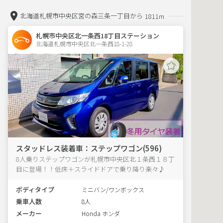
北海道札幌市中央区宮の森三条一丁目から
1811m
札幌市中央区北一条西18丁目ステーション
北海道札幌市中央区北一条西18-1-28  
スタッドレス装着車：ステップワゴン(596)
8人乗りステップワゴンが札幌市中央区北１条西１８丁
目に登場！！低床＋スライドドアで乗り降り楽々♪
ボディタイプ
ミニバン/ワンボックス
乗車人数
8人
メーカー
Honda ホンダ