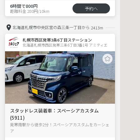
6時間で800円
予約へ
距離料金 280円/10km
北海道札幌市中央区宮の森三条一丁目から
2413m
札幌市西区発寒3条6丁目ステーション
北海道札幌市西区発寒三条6丁目3番1号 アミティエ 
スタッドレス装着車：スペーシアカスタム
(5911)
発寒南駅から徒歩2分！スペーシアカスタムをカーシェ
ア