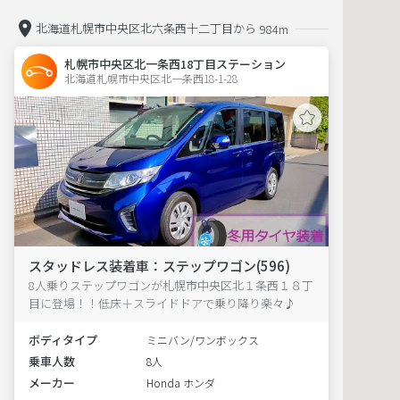
北海道札幌市中央区北六条西十二丁目から
984m
札幌市中央区北一条西18丁目ステーション
北海道札幌市中央区北一条西18-1-28  
スタッドレス装着車：ステップワゴン(596)
8人乗りステップワゴンが札幌市中央区北１条西１８丁
目に登場！！低床＋スライドドアで乗り降り楽々♪
ボディタイプ
ミニバン/ワンボックス
乗車人数
8人
メーカー
Honda ホンダ