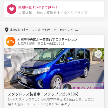
距離料金 10kmまで無料！
以降は10km単位の距離料金でゆとりドライブ
北海道札幌市中央区北七条西十八丁目から
786m
札幌市中央区北一条西18丁目ステーション
北海道札幌市中央区北一条西18-1-28  
スタッドレス装着車：ステップワゴン(596)
8人乗りステップワゴンが札幌市中央区北１条西１８丁目に登
場！！低床＋スライドドアで乗り降り楽々♪