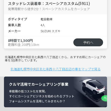
スタッドレス装着車：スペーシアカスタム(5911)
発寒南駅から徒歩2分！スペーシアカスタムをカーシェア
ボディタイプ
軽自動車
乗車人数
4人
メーカー
SUZUKI スズキ
8時間で1,500円
予約へ
距離料金 200円/10km
北海道札幌市中央区北七条西十八丁目近くから、おすすめ順にカーシェアの
車を3台表示しています。
北海道札幌市中央区北七条西十八丁目近辺の車をマップで見る
クルマ活用でカーシェアリング事業
車載機の低コスト化を実現。
すぐにカーシェアビジネスを始められるプラット
フォームシステムを活用してみませんか？