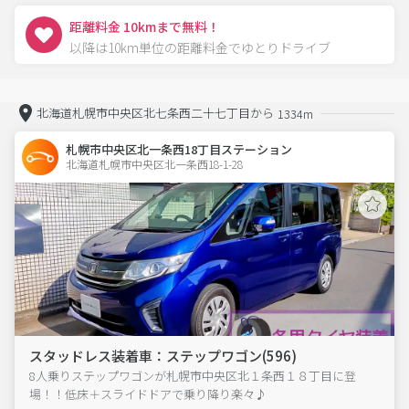
距離料金 10kmまで無料！
以降は10km単位の距離料金でゆとりドライブ
北海道札幌市中央区北七条西二十七丁目から
1334m
札幌市中央区北一条西18丁目ステーション
北海道札幌市中央区北一条西18-1-28  
スタッドレス装着車：ステップワゴン(596)
8人乗りステップワゴンが札幌市中央区北１条西１８丁目に登
場！！低床＋スライドドアで乗り降り楽々♪