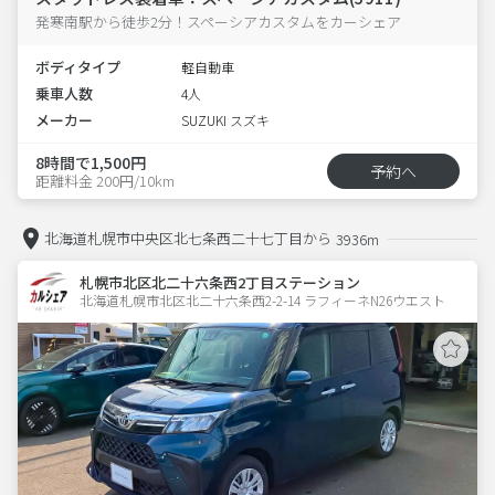
発寒南駅から徒歩2分！スペーシアカスタムをカーシェア
ボディタイプ
軽自動車
乗車人数
4人
メーカー
SUZUKI スズキ
8時間で1,500円
予約へ
距離料金 200円/10km
北海道札幌市中央区北七条西二十七丁目から
3936m
札幌市北区北二十六条西2丁目ステーション
北海道札幌市北区北二十六条西2-2-14 ラフィーネN26ウエスト 