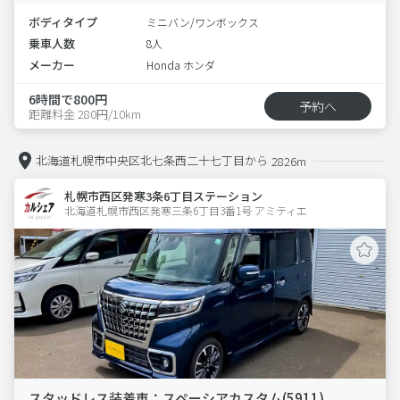
ボディタイプ
ミニバン/ワンボックス
乗車人数
8人
メーカー
Honda ホンダ
6時間で800円
予約へ
距離料金 280円/10km
北海道札幌市中央区北七条西二十七丁目から
2826m
札幌市西区発寒3条6丁目ステーション
北海道札幌市西区発寒三条6丁目3番1号 アミティエ 
スタッドレス装着車：スペーシアカスタム(5911)