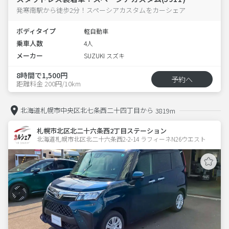
発寒南駅から徒歩2分！スペーシアカスタムをカーシェア
ボディタイプ
軽自動車
乗車人数
4人
メーカー
SUZUKI スズキ
8時間で1,500円
予約へ
距離料金 200円/10km
北海道札幌市中央区北七条西二十四丁目から
3819m
札幌市北区北二十六条西2丁目ステーション
北海道札幌市北区北二十六条西2-2-14 ラフィーネN26ウエスト 