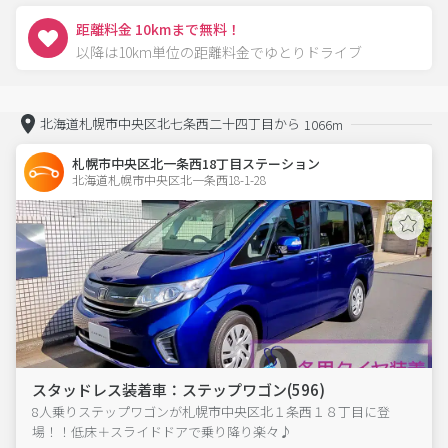
距離料金 10kmまで無料！
以降は10km単位の距離料金でゆとりドライブ
北海道札幌市中央区北七条西二十四丁目から
1066m
札幌市中央区北一条西18丁目ステーション
北海道札幌市中央区北一条西18-1-28  
スタッドレス装着車：ステップワゴン(596)
8人乗りステップワゴンが札幌市中央区北１条西１８丁目に登
場！！低床＋スライドドアで乗り降り楽々♪