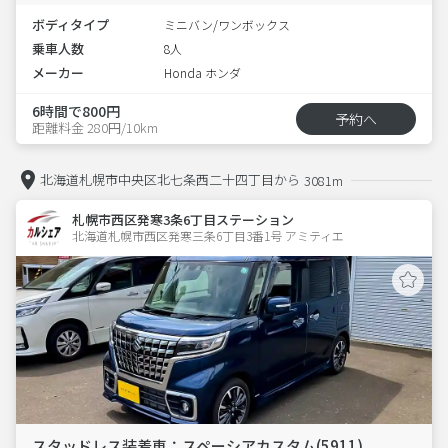
ボディタイプ
ミニバン/ワンボックス
乗車人数
8人
メーカー
Honda ホンダ
6時間で800円
予約へ
距離料金 280円/10km
北海道札幌市中央区北七条西二十四丁目から
3081m
札幌市西区発寒3条6丁目ステーション
北海道札幌市西区発寒三条6丁目3番1号 アミティエ 
スタッドレス装着車：スペーシアカスタム(5911)