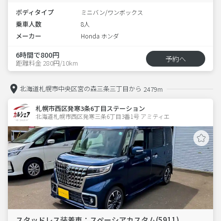
ボディタイプ
ミニバン/ワンボックス
乗車人数
8人
メーカー
Honda ホンダ
6時間で800円
予約へ
距離料金 280円/10km
北海道札幌市中央区宮の森三条三丁目から
2479m
札幌市西区発寒3条6丁目ステーション
北海道札幌市西区発寒三条6丁目3番1号 アミティエ 
スタッドレス装着車：スペーシアカスタム(5911)