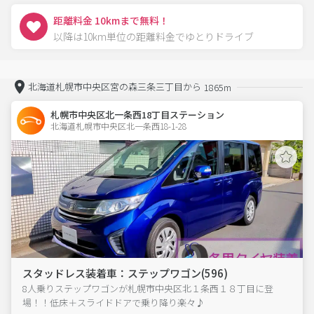
距離料金 10kmまで無料！
以降は10km単位の距離料金でゆとりドライブ
北海道札幌市中央区宮の森三条三丁目から
1865m
札幌市中央区北一条西18丁目ステーション
北海道札幌市中央区北一条西18-1-28  
スタッドレス装着車：ステップワゴン(596)
8人乗りステップワゴンが札幌市中央区北１条西１８丁目に登
場！！低床＋スライドドアで乗り降り楽々♪