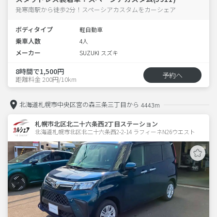
発寒南駅から徒歩2分！スペーシアカスタムをカーシェア
ボディタイプ
軽自動車
乗車人数
4人
メーカー
SUZUKI スズキ
8時間で1,500円
予約へ
距離料金 200円/10km
北海道札幌市中央区宮の森三条三丁目から
4443m
札幌市北区北二十六条西2丁目ステーション
北海道札幌市北区北二十六条西2-2-14 ラフィーネN26ウエスト 