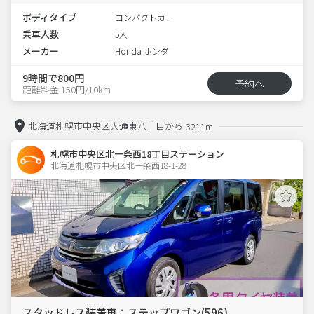
ボディタイプ
コンパクトカー
乗車人数
5人
メーカー
Honda ホンダ
9時間で800円
予約へ
距離料金 150円/10km
北海道札幌市中央区大通東八丁目から
3211m
札幌市中央区北一条西18丁目ステーション
北海道札幌市中央区北一条西18-1-28  
スタッドレス装着車：ステップワゴン(596)