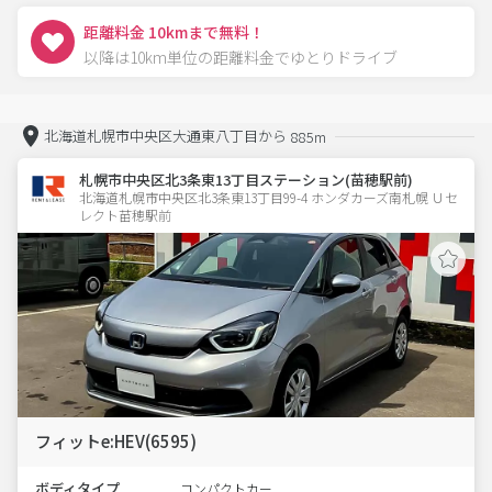
距離料金 10kmまで無料！
以降は10km単位の距離料金でゆとりドライブ
北海道札幌市中央区大通東八丁目から
885m
札幌市中央区北3条東13丁目ステーション(苗穂駅前)
北海道札幌市中央区北3条東13丁目99-4 ホンダカーズ南札幌 Ｕセ
レクト苗穂駅前
フィットe:HEV(6595)
ボディタイプ
コンパクトカー