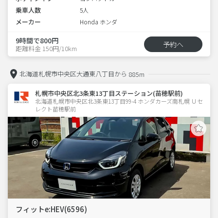
乗車人数
5人
メーカー
Honda ホンダ
9時間で800円
予約へ
距離料金 150円/10km
北海道札幌市中央区大通東八丁目から
885m
札幌市中央区北3条東13丁目ステーション(苗穂駅前)
北海道札幌市中央区北3条東13丁目99-4 ホンダカーズ南札幌 Ｕセ
レクト苗穂駅前
フィットe:HEV(6596)