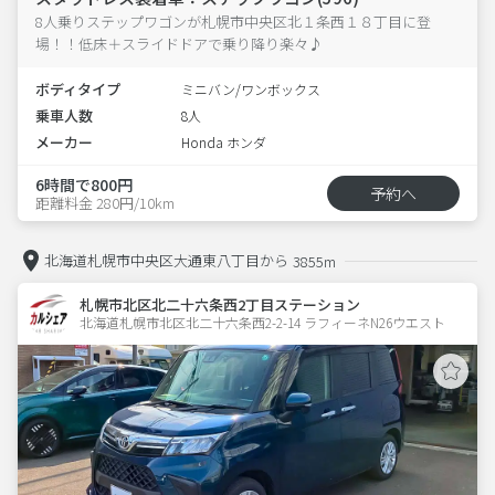
8人乗りステップワゴンが札幌市中央区北１条西１８丁目に登
場！！低床＋スライドドアで乗り降り楽々♪
ボディタイプ
ミニバン/ワンボックス
乗車人数
8人
メーカー
Honda ホンダ
6時間で800円
予約へ
距離料金 280円/10km
北海道札幌市中央区大通東八丁目から
3855m
札幌市北区北二十六条西2丁目ステーション
北海道札幌市北区北二十六条西2-2-14 ラフィーネN26ウエスト 