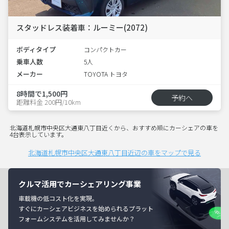
スタッドレス装着車：ルーミー(2072)
ボディタイプ
コンパクトカー
乗車人数
5人
メーカー
TOYOTA トヨタ
8時間で1,500円
予約へ
距離料金 200円/10km
北海道札幌市中央区大通東八丁目近くから、おすすめ順にカーシェアの車を
4台表示しています。
北海道札幌市中央区大通東八丁目近辺の車をマップで見る
クルマ活用でカーシェアリング事業
車載機の低コスト化を実現。
すぐにカーシェアビジネスを始められるプラット
フォームシステムを活用してみませんか？