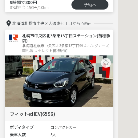
9時間で800円
予約へ
距離料金 150円/10km
北海道札幌市中央区大通東七丁目から
969m
札幌市中央区北3条東13丁目ステーション(苗穂駅
前)
北海道札幌市中央区北3条東13丁目99-4 ホンダカーズ
南札幌 Ｕセレクト苗穂駅前
フィットe:HEV(6596)
ボディタイプ
コンパクトカー
乗車人数
5人