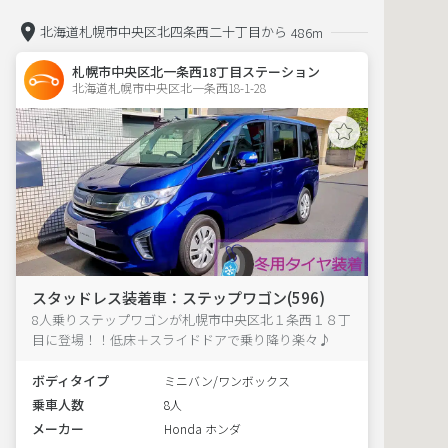
北海道札幌市中央区北四条西二十丁目から
486m
札幌市中央区北一条西18丁目ステーション
北海道札幌市中央区北一条西18-1-28  
スタッドレス装着車：ステップワゴン(596)
8人乗りステップワゴンが札幌市中央区北１条西１８丁
目に登場！！低床＋スライドドアで乗り降り楽々♪
ボディタイプ
ミニバン/ワンボックス
乗車人数
8人
メーカー
Honda ホンダ