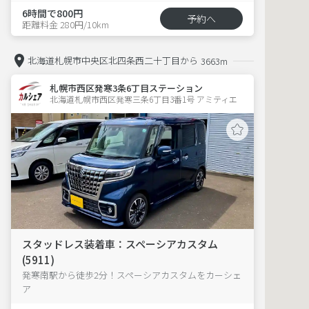
6時間で800円
予約へ
距離料金 280円/10km
北海道札幌市中央区北四条西二十丁目から
3663m
札幌市西区発寒3条6丁目ステーション
北海道札幌市西区発寒三条6丁目3番1号 アミティエ 
スタッドレス装着車：スペーシアカスタム
(5911)
発寒南駅から徒歩2分！スペーシアカスタムをカーシェ
ア