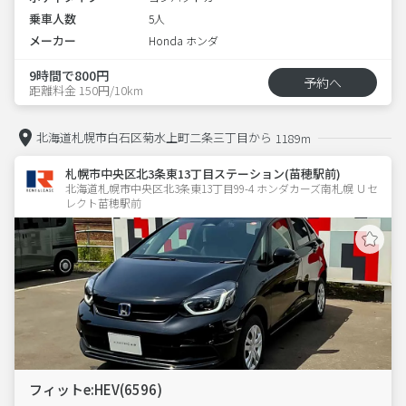
乗車人数
5人
メーカー
Honda ホンダ
9時間で800円
予約へ
距離料金 150円/10km
北海道札幌市白石区菊水上町二条三丁目から
1189m
札幌市中央区北3条東13丁目ステーション(苗穂駅前)
北海道札幌市中央区北3条東13丁目99-4 ホンダカーズ南札幌 Ｕセ
レクト苗穂駅前
フィットe:HEV(6596)