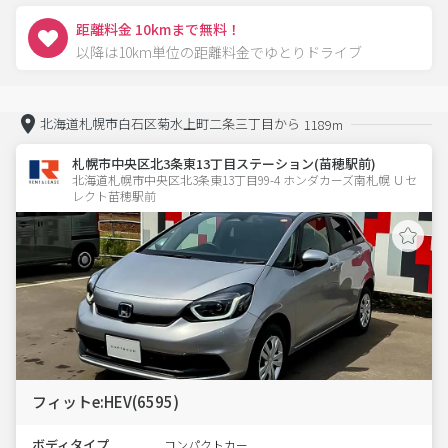
距離料金 10kmまで無料！
以降は10km単位の距離料金でゆとりドライブ
北海道札幌市白石区菊水上町二条三丁目から
1189m
札幌市中央区北3条東13丁目ステーション(苗穂駅前)
北海道札幌市中央区北3条東13丁目99-4 ホンダカーズ南札幌 Ｕセ
レクト苗穂駅前
フィットe:HEV(6595)
ボディタイプ
コンパクトカー