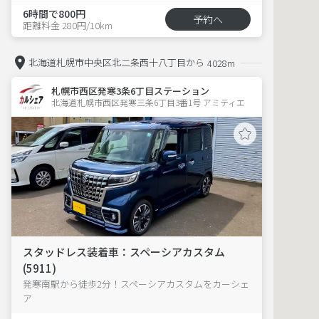
6時間で800円
予約へ
距離料金 280円/10km
北海道札幌市中央区北二条西十八丁目から
4028m
札幌市西区発寒3条6丁目ステーション
北海道札幌市西区発寒三条6丁目3番1号 アミティエ 
スタッドレス装着車：スペーシアカスタム
(5911)
発寒南駅から徒歩2分！スペーシアカスタムをカーシェ
ア