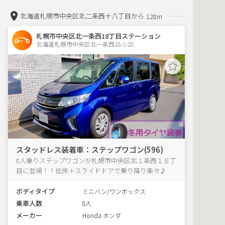
北海道札幌市中央区北二条西十八丁目から
128m
札幌市中央区北一条西18丁目ステーション
北海道札幌市中央区北一条西18-1-28  
スタッドレス装着車：ステップワゴン(596)
8人乗りステップワゴンが札幌市中央区北１条西１８丁
目に登場！！低床＋スライドドアで乗り降り楽々♪
ボディタイプ
ミニバン/ワンボックス
乗車人数
8人
メーカー
Honda ホンダ