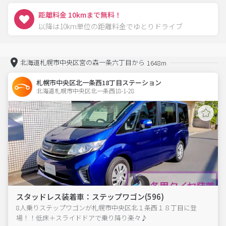
距離料金 10kmまで無料！
以降は10km単位の距離料金でゆとりドライブ
北海道札幌市中央区宮の森一条六丁目から
1648m
札幌市中央区北一条西18丁目ステーション
北海道札幌市中央区北一条西18-1-28  
スタッドレス装着車：ステップワゴン(596)
8人乗りステップワゴンが札幌市中央区北１条西１８丁目に登
場！！低床＋スライドドアで乗り降り楽々♪