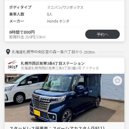
ボディタイプ
ミニバン/ワンボックス
乗車人数
8人
メーカー
Honda ホンダ
6時間で800円
予約へ
距離料金 280円/10km
北海道札幌市中央区宮の森一条六丁目から
2939m
札幌市西区発寒3条6丁目ステーション
北海道札幌市西区発寒三条6丁目3番1号 アミティエ 
スタッドレス装着車：スペーシアカスタム(5911)