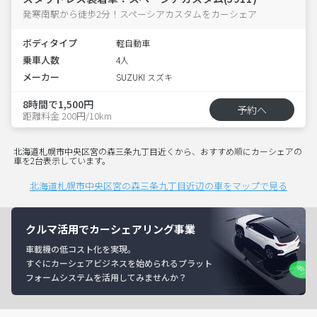
発寒南駅から徒歩2分！スペーシアカスタムをカーシェア
ボディタイプ
軽自動車
乗車人数
4人
メーカー
SUZUKI スズキ
8時間で1,500円
予約へ
距離料金 200円/10km
北海道札幌市中央区宮の森三条九丁目近くから、おすすめ順にカーシェアの
車を2台表示しています。
北海道札幌市中央区宮の森三条九丁目近辺の車をマップで見る
クルマ活用でカーシェアリング事業
車載機の低コスト化を実現。
すぐにカーシェアビジネスを始められるプラット
フォームシステムを活用してみませんか？