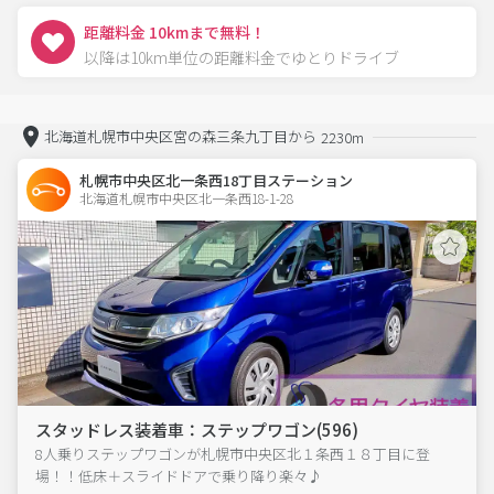
距離料金 10kmまで無料！
以降は10km単位の距離料金でゆとりドライブ
北海道札幌市中央区宮の森三条九丁目から
2230m
札幌市中央区北一条西18丁目ステーション
北海道札幌市中央区北一条西18-1-28  
スタッドレス装着車：ステップワゴン(596)
8人乗りステップワゴンが札幌市中央区北１条西１８丁目に登
場！！低床＋スライドドアで乗り降り楽々♪