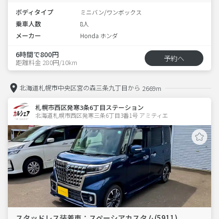
ボディタイプ
ミニバン/ワンボックス
乗車人数
8人
メーカー
Honda ホンダ
6時間で800円
予約へ
距離料金 280円/10km
北海道札幌市中央区宮の森三条九丁目から
2669m
札幌市西区発寒3条6丁目ステーション
北海道札幌市西区発寒三条6丁目3番1号 アミティエ 
スタッドレス装着車：スペーシアカスタム(5911)