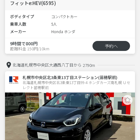
フィットe:HEV(6595)
ボディタイプ
コンパクトカー
乗車人数
5人
メーカー
Honda ホンダ
9時間で800円
予約へ
距離料金 150円/10km
北海道札幌市中央区大通西八丁目から
2790m
札幌市中央区北3条東13丁目ステーション(苗穂駅前)
北海道札幌市中央区北3条東13丁目99-4 ホンダカーズ南札幌 Ｕセ
レクト苗穂駅前