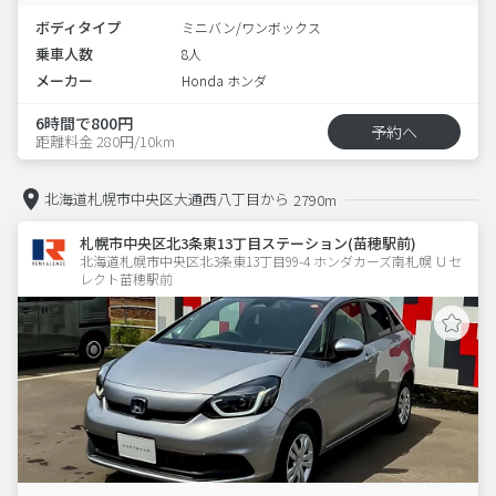
ボディタイプ
ミニバン/ワンボックス
乗車人数
8人
メーカー
Honda ホンダ
6時間で800円
予約へ
距離料金 280円/10km
北海道札幌市中央区大通西八丁目から
2790m
札幌市中央区北3条東13丁目ステーション(苗穂駅前)
北海道札幌市中央区北3条東13丁目99-4 ホンダカーズ南札幌 Ｕセ
レクト苗穂駅前