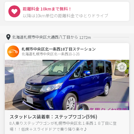
距離料金 10kmまで無料！
以降は10km単位の距離料金でゆとりドライブ
北海道札幌市中央区大通西八丁目から
1272m
札幌市中央区北一条西18丁目ステーション
北海道札幌市中央区北一条西18-1-28  
スタッドレス装着車：ステップワゴン(596)
8人乗りステップワゴンが札幌市中央区北１条西１８丁目に登
場！！低床＋スライドドアで乗り降り楽々♪