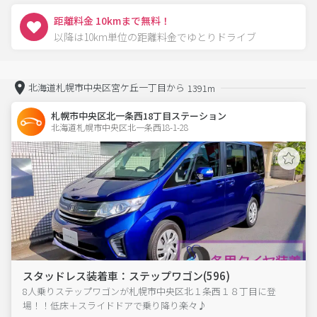
距離料金 10kmまで無料！
以降は10km単位の距離料金でゆとりドライブ
北海道札幌市中央区宮ケ丘一丁目から
1391m
札幌市中央区北一条西18丁目ステーション
北海道札幌市中央区北一条西18-1-28  
スタッドレス装着車：ステップワゴン(596)
8人乗りステップワゴンが札幌市中央区北１条西１８丁目に登
場！！低床＋スライドドアで乗り降り楽々♪