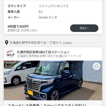
ボディタイプ
ミニバン/ワンボックス
乗車人数
8人
メーカー
Honda ホンダ
6時間で800円
予約へ
距離料金 280円/10km
北海道札幌市中央区宮ケ丘一丁目から
3304m
札幌市西区発寒3条6丁目ステーション
北海道札幌市西区発寒三条6丁目3番1号 アミティエ 
スタッドレス装着車：スペーシアカスタム(5911)