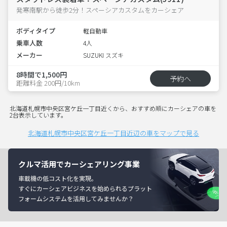
発寒南駅から徒歩2分！スペーシアカスタムをカーシェア
ボディタイプ
軽自動車
乗車人数
4人
メーカー
SUZUKI スズキ
8時間で1,500円
予約へ
距離料金 200円/10km
北海道札幌市中央区宮ケ丘一丁目近くから、おすすめ順にカーシェアの車を
2台表示しています。
北海道札幌市中央区宮ケ丘一丁目近辺の車をマップで見る
クルマ活用でカーシェアリング事業
車載機の低コスト化を実現。
すぐにカーシェアビジネスを始められるプラット
フォームシステムを活用してみませんか？