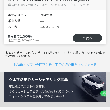
発寒南駅から徒歩2分！スペーシアカスタムをカーシェア
ボディタイプ
軽自動車
乗車人数
4人
メーカー
SUZUKI スズキ
8時間で1,500円
予約へ
距離料金 200円/10km
北海道札幌市中央区宮ケ丘二丁目近くから、おすすめ順にカーシェアの車を
2台表示しています。
北海道札幌市中央区宮ケ丘二丁目近辺の車をマップで見る
クルマ活用でカーシェアリング事業
車載機の低コスト化を実現。
すぐにカーシェアビジネスを始められるプラット
フォームシステムを活用してみませんか？