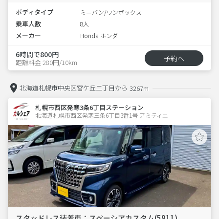
ボディタイプ
ミニバン/ワンボックス
乗車人数
8人
メーカー
Honda ホンダ
6時間で800円
予約へ
距離料金 280円/10km
北海道札幌市中央区宮ケ丘二丁目から
3267m
札幌市西区発寒3条6丁目ステーション
北海道札幌市西区発寒三条6丁目3番1号 アミティエ 
スタッドレス装着車：スペーシアカスタム(5911)