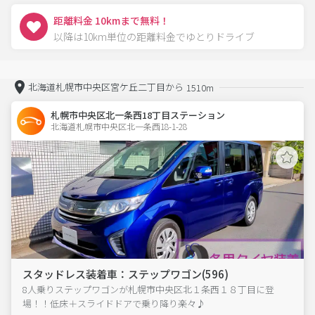
距離料金 10kmまで無料！
以降は10km単位の距離料金でゆとりドライブ
北海道札幌市中央区宮ケ丘二丁目から
1510m
札幌市中央区北一条西18丁目ステーション
北海道札幌市中央区北一条西18-1-28  
スタッドレス装着車：ステップワゴン(596)
8人乗りステップワゴンが札幌市中央区北１条西１８丁目に登
場！！低床＋スライドドアで乗り降り楽々♪