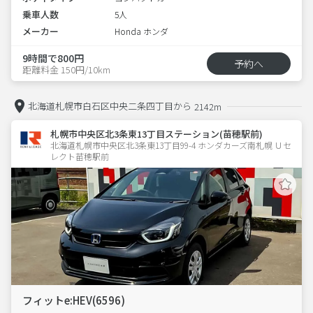
乗車人数
5人
メーカー
Honda ホンダ
9時間で800円
予約へ
距離料金 150円/10km
北海道札幌市白石区中央二条四丁目から
2142m
札幌市中央区北3条東13丁目ステーション(苗穂駅前)
北海道札幌市中央区北3条東13丁目99-4 ホンダカーズ南札幌 Ｕセ
レクト苗穂駅前
フィットe:HEV(6596)