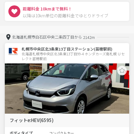
距離料金 10kmまで無料！
以降は10km単位の距離料金でゆとりドライブ
北海道札幌市白石区中央二条四丁目から
2142m
札幌市中央区北3条東13丁目ステーション(苗穂駅前)
北海道札幌市中央区北3条東13丁目99-4 ホンダカーズ南札幌 Ｕセ
レクト苗穂駅前
フィットe:HEV(6595)
ボディタイプ
コンパクトカー