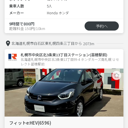
乗車人数
5人
メーカー
Honda ホンダ
9時間で800円
予約へ
距離料金 150円/10km
北海道札幌市白石区東札幌四条三丁目から
2073m
札幌市中央区北3条東13丁目ステーション(苗穂駅前)
北海道札幌市中央区北3条東13丁目99-4 ホンダカーズ南札幌 Ｕセ
レクト苗穂駅前
フィットe:HEV(6596)