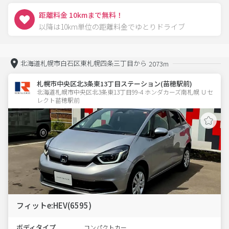
距離料金 10kmまで無料！
以降は10km単位の距離料金でゆとりドライブ
北海道札幌市白石区東札幌四条三丁目から
2073m
札幌市中央区北3条東13丁目ステーション(苗穂駅前)
北海道札幌市中央区北3条東13丁目99-4 ホンダカーズ南札幌 Ｕセ
レクト苗穂駅前
フィットe:HEV(6595)
ボディタイプ
コンパクトカー