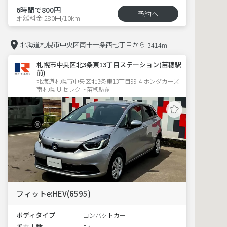
6時間で800円
予約へ
距離料金 280円/10km
北海道札幌市中央区南十一条西七丁目から
3414m
札幌市中央区北3条東13丁目ステーション(苗穂駅
前)
北海道札幌市中央区北3条東13丁目99-4 ホンダカーズ
南札幌 Ｕセレクト苗穂駅前
フィットe:HEV(6595)
ボディタイプ
コンパクトカー