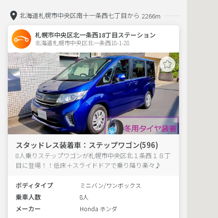
北海道札幌市中央区南十一条西七丁目から
2266m
札幌市中央区北一条西18丁目ステーション
北海道札幌市中央区北一条西18-1-28  
スタッドレス装着車：ステップワゴン(596)
8人乗りステップワゴンが札幌市中央区北１条西１８丁
目に登場！！低床＋スライドドアで乗り降り楽々♪
ボディタイプ
ミニバン/ワンボックス
乗車人数
8人
メーカー
Honda ホンダ