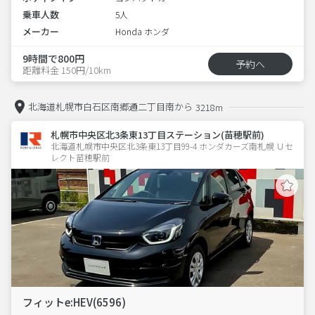
乗車人数
5人
メーカー
Honda ホンダ
9時間で800円
予約へ
距離料金 150円/10km
北海道札幌市白石区南郷通二丁目南から
3218m
札幌市中央区北3条東13丁目ステーション(苗穂駅前)
北海道札幌市中央区北3条東13丁目99-4 ホンダカーズ南札幌 Ｕセ
レクト苗穂駅前
フィットe:HEV(6596)