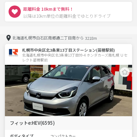
距離料金 10kmまで無料！
以降は10km単位の距離料金でゆとりドライブ
北海道札幌市白石区南郷通二丁目南から
3218m
札幌市中央区北3条東13丁目ステーション(苗穂駅前)
北海道札幌市中央区北3条東13丁目99-4 ホンダカーズ南札幌 Ｕセ
レクト苗穂駅前
フィットe:HEV(6595)
ボディタイプ
コンパクトカー