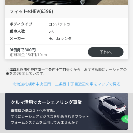
フィットe:HEV(6596)
ボディタイプ
コンパクトカー
乗車人数
5人
メーカー
Honda ホンダ
9時間で800円
予約へ
距離料金 150円/10km
北海道札幌市中央区南十二条西十丁目近くから、おすすめ順にカーシェアの
車を3台表示しています。
北海道札幌市中央区南十二条西十丁目近辺の車をマップで見る
クルマ活用でカーシェアリング事業
車載機の低コスト化を実現。
すぐにカーシェアビジネスを始められるプラット
フォームシステムを活用してみませんか？