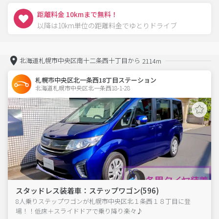
距離料金 10kmまで無料！
以降は10km単位の距離料金でゆとりドライブ
北海道札幌市中央区南十二条西十丁目から
2114m
札幌市中央区北一条西18丁目ステーション
北海道札幌市中央区北一条西18-1-28  
スタッドレス装着車：ステップワゴン(596)
8人乗りステップワゴンが札幌市中央区北１条西１８丁目に登
場！！低床＋スライドドアで乗り降り楽々♪