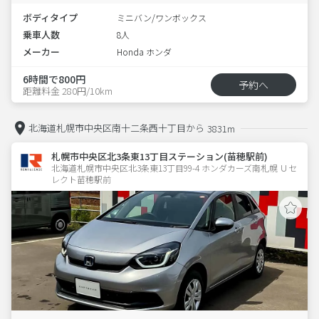
ボディタイプ
ミニバン/ワンボックス
乗車人数
8人
メーカー
Honda ホンダ
6時間で800円
予約へ
距離料金 280円/10km
北海道札幌市中央区南十二条西十丁目から
3831m
札幌市中央区北3条東13丁目ステーション(苗穂駅前)
北海道札幌市中央区北3条東13丁目99-4 ホンダカーズ南札幌 Ｕセ
レクト苗穂駅前