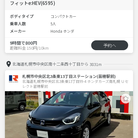
フィットe:HEV(6595)
ボディタイプ
コンパクトカー
乗車人数
5人
メーカー
Honda ホンダ
9時間で800円
予約へ
距離料金 150円/10km
北海道札幌市中央区南十二条西十丁目から
3831m
札幌市中央区北3条東13丁目ステーション(苗穂駅前)
北海道札幌市中央区北3条東13丁目99-4 ホンダカーズ南札幌 Ｕセ
レクト苗穂駅前