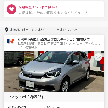
距離料金 10kmまで無料！
以降は10km単位の距離料金でゆとりドライブ
北海道札幌市白石区本郷通十一丁目北から
4772m
札幌市中央区北3条東13丁目ステーション(苗穂駅前)
北海道札幌市中央区北3条東13丁目99-4 ホンダカーズ南札幌 Ｕセ
レクト苗穂駅前
フィットe:HEV(6595)
ボディタイプ
コンパクトカー