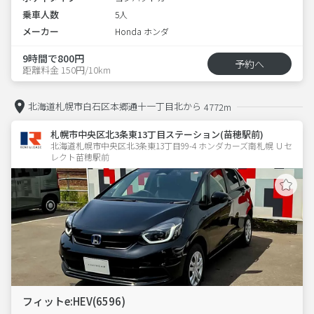
乗車人数
5人
メーカー
Honda ホンダ
9時間で800円
予約へ
距離料金 150円/10km
北海道札幌市白石区本郷通十一丁目北から
4772m
札幌市中央区北3条東13丁目ステーション(苗穂駅前)
北海道札幌市中央区北3条東13丁目99-4 ホンダカーズ南札幌 Ｕセ
レクト苗穂駅前
フィットe:HEV(6596)