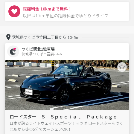
距離料金 10kmまで無料！
以降は10km単位の距離料金でゆとりドライブ
茨城県つくば市竹園二丁目から
1045m
つくば駅北1駐車場
茨城県つくば市吾妻2-4-6  
ロードスター Ｓ Ｓｐｅｃｉａｌ Ｐａｃｋａｇｅ
日本が誇るライトウェイトスポーツ！マツダ ロードスターをつく
ば駅から徒歩5分でカーシェアOK！