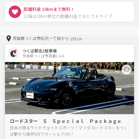
距離料金 10kmまで無料！
以降は10km単位の距離料金でゆとりドライブ
茨城県つくば市松代一丁目から
1951m
つくば駅北1駐車場
茨城県つくば市吾妻2-4-6  
ロードスター Ｓ Ｓｐｅｃｉａｌ Ｐａｃｋａｇｅ
日本が誇るライトウェイトスポーツ！マツダ ロードスターをつく
ば駅から徒歩5分でカーシェアOK！