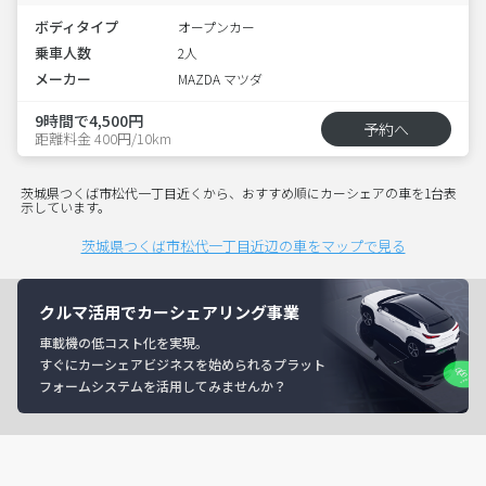
ボディタイプ
オープンカー
乗車人数
2人
メーカー
MAZDA マツダ
9時間で4,500円
予約へ
距離料金 400円/10km
茨城県つくば市松代一丁目近くから、おすすめ順にカーシェアの車を1台表
示しています。
茨城県つくば市松代一丁目近辺の車をマップで見る
クルマ活用でカーシェアリング事業
車載機の低コスト化を実現。
すぐにカーシェアビジネスを始められるプラット
フォームシステムを活用してみませんか？