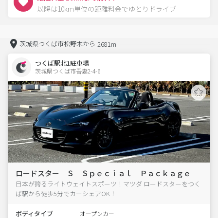
以降は10km単位の距離料金でゆとりドライブ
茨城県つくば市松野木から
2681m
つくば駅北1駐車場
茨城県つくば市吾妻2-4-6  
ロードスター Ｓ Ｓｐｅｃｉａｌ Ｐａｃｋａｇｅ
日本が誇るライトウェイトスポーツ！マツダ ロードスターをつく
ば駅から徒歩5分でカーシェアOK！
ボディタイプ
オープンカー