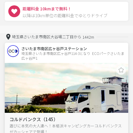
距離料金 10kmまで無料！
以降は10km単位の距離料金でゆとりドライブ
埼玉県さいたま市南区大谷場二丁目から
1442m
さいたま市南区広ヶ谷戸ステーション
埼玉県さいたま市南区広ヶ谷戸114-3となり  ECOパークさいたま
広ヶ谷戸1　
コルドバンクス（145）
遊びに本気の大人達へ！本格派キャンピングカーコルドバンクス
がカーシェアで登場！