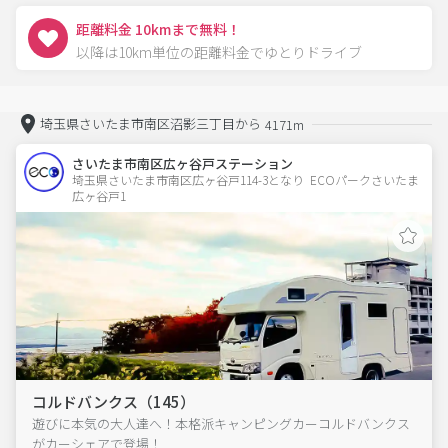
距離料金 10kmまで無料！
以降は10km単位の距離料金でゆとりドライブ
埼玉県さいたま市南区沼影三丁目から
4171m
さいたま市南区広ヶ谷戸ステーション
埼玉県さいたま市南区広ヶ谷戸114-3となり  ECOパークさいたま
広ヶ谷戸1　
コルドバンクス（145）
遊びに本気の大人達へ！本格派キャンピングカーコルドバンクス
がカーシェアで登場！