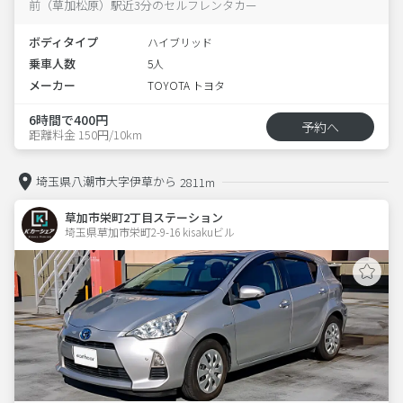
前（草加松原）駅近3分のセルフレンタカー
ボディタイプ
ハイブリッド
乗車人数
5人
メーカー
TOYOTA トヨタ
6時間で400円
予約へ
距離料金 150円/10km
埼玉県八潮市大字伊草から
2811m
草加市栄町2丁目ステーション
埼玉県草加市栄町2-9-16 kisakuビル 