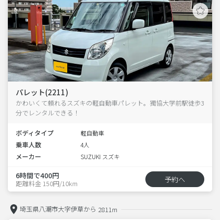
パレット(2211)
かわいくて頼れるスズキの軽自動車パレット。獨協大学前駅徒歩3
分でレンタルできる！
ボディタイプ
軽自動車
乗車人数
4人
メーカー
SUZUKI スズキ
6時間で400円
予約へ
距離料金 150円/10km
埼玉県八潮市大字伊草から
2811m