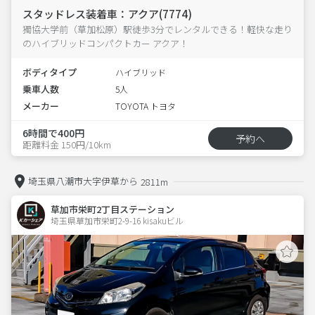
スタッドレス装着車：アクア(7774)
獨協大学前（草加松原）駅徒歩3分でレンタルできる！軽快な走り
のハイブリッドコンパクトカー アクア！
ボディタイプ
ハイブリッド
乗車人数
5人
メーカー
TOYOTA トヨタ
6時間で400円
予約へ
距離料金 150円/10km
埼玉県八潮市大字伊草から
2811m
草加市栄町2丁目ステーション
埼玉県草加市栄町2-9-16 kisakuビル 