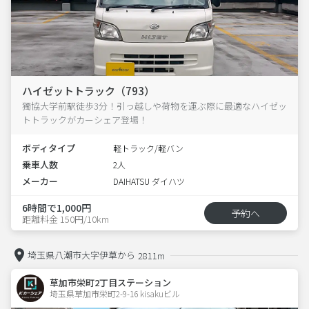
ハイゼットトラック（793）
獨協大学前駅徒歩3分！引っ越しや荷物を運ぶ際に最適なハイゼッ
トトラックがカーシェア登場！
ボディタイプ
軽トラック/軽バン
乗車人数
2人
メーカー
DAIHATSU ダイハツ
6時間で1,000円
予約へ
距離料金 150円/10km
埼玉県八潮市大字伊草から
2811m
草加市栄町2丁目ステーション
埼玉県草加市栄町2-9-16 kisakuビル 