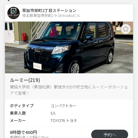
草加市栄町2丁目ステーション
埼玉県草加市栄町2-9-16 kisakuビル 
ルーミー(219)
獨協大学前（草加松原）駅徒歩3分の好立地にルーミーがカーシェ
アで登場！
ボディタイプ
コンパクトカー
乗車人数
5人
メーカー
TOYOTA トヨタ
6時間で400円
予約へ
距離料金 170円/10km