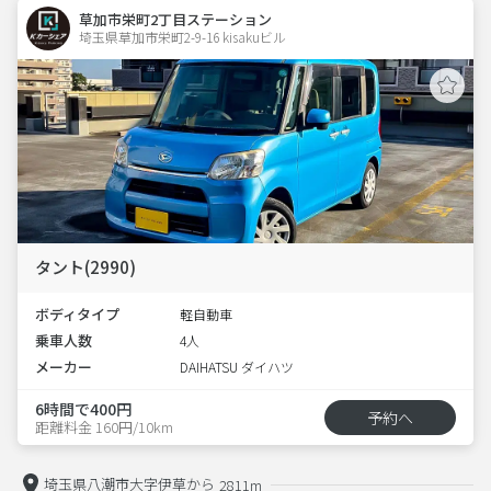
草加市栄町2丁目ステーション
埼玉県草加市栄町2-9-16 kisakuビル 
タント(2990)
ボディタイプ
軽自動車
乗車人数
4人
メーカー
DAIHATSU ダイハツ
6時間で400円
予約へ
距離料金 160円/10km
埼玉県八潮市大字伊草から
2811m