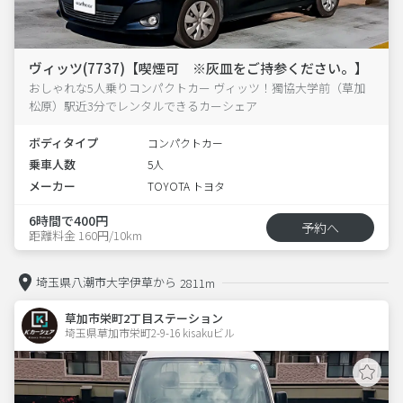
ヴィッツ(7737)【喫煙可 ※灰皿をご持参ください。】
おしゃれな5人乗りコンパクトカー ヴィッツ！獨協大学前（草加
松原）駅近3分でレンタルできるカーシェア
ボディタイプ
コンパクトカー
乗車人数
5人
メーカー
TOYOTA トヨタ
6時間で400円
予約へ
距離料金 160円/10km
埼玉県八潮市大字伊草から
2811m
草加市栄町2丁目ステーション
埼玉県草加市栄町2-9-16 kisakuビル 