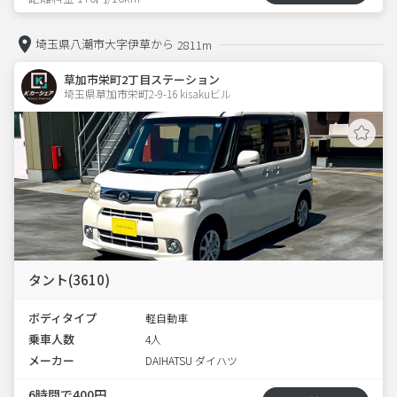
埼玉県八潮市大字伊草から
2811m
草加市栄町2丁目ステーション
埼玉県草加市栄町2-9-16 kisakuビル 
タント(3610)
ボディタイプ
軽自動車
乗車人数
4人
メーカー
DAIHATSU ダイハツ
6時間で400円