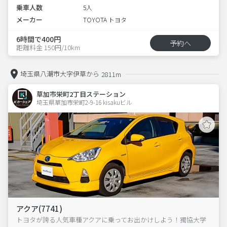
乗車人数
5人
メーカー
TOYOTA トヨタ
6時間で400円
予約へ
距離料金 150円/10km
埼玉県八潮市大字伊草から
2811m
草加市栄町2丁目ステーション
埼玉県草加市栄町2-9-16 kisakuビル 
アクア(7741)
トヨタが誇る人気車種アクアに乗ってお出かけしよう！獨協大学