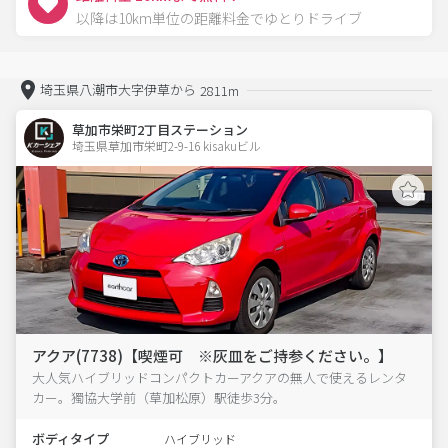
以降は10km単位の距離料金でゆとりドライブ
埼玉県八潮市大字伊草から
2811m
草加市栄町2丁目ステーション
埼玉県草加市栄町2-9-16 kisakuビル 
アクア(7738)【喫煙可 ※灰皿をご持参ください。】
大人気ハイブリッドコンパクトカーアクアの無人で使えるレンタ
カー。獨協大学前（草加松原）駅徒歩3分。
ボディタイプ
ハイブリッド