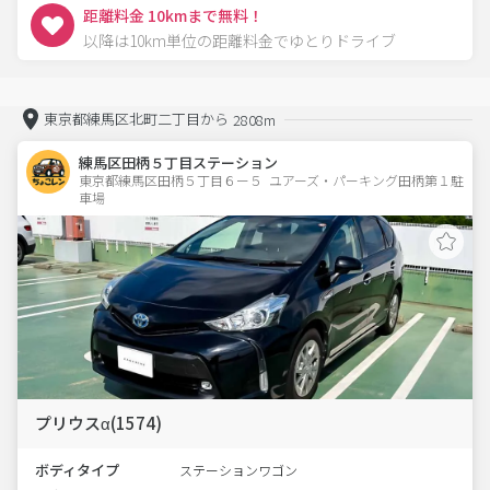
距離料金 10kmまで無料！
以降は10km単位の距離料金でゆとりドライブ
東京都練馬区北町二丁目から
2808m
練馬区田柄５丁目ステーション
東京都練馬区田柄５丁目６ー５  ユアーズ・パーキング田柄第１駐
車場
プリウスα(1574)
ボディタイプ
ステーションワゴン