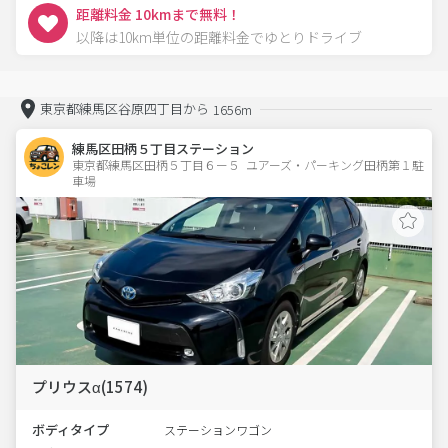
距離料金 10kmまで無料！
以降は10km単位の距離料金でゆとりドライブ
東京都練馬区谷原四丁目から
1656m
練馬区田柄５丁目ステーション
東京都練馬区田柄５丁目６ー５  ユアーズ・パーキング田柄第１駐
車場
プリウスα(1574)
ボディタイプ
ステーションワゴン