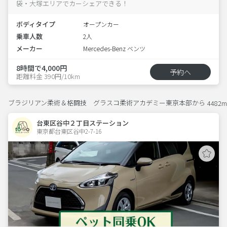
袋・大塚エリアでカーシェアできる！
ボディタイプ
オープンカー
乗車人数
2人
メーカー
Mercedes-Benz ベンツ
8時間で4,000円
予約へ
距離料金 390円/10km
ブラジリアン柔術＆格闘技 グラスコ柔術アカデミー東京本部から
4482m
台東区谷中２丁目ステーション
東京都台東区谷中2-7-16  