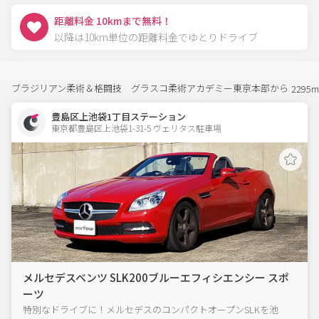
距離料金 10kmまで無料！
以降は10km単位の距離料金でゆとりドライブ
ブラジリアン柔術＆格闘技 グラスコ柔術アカデミー東京本部から
2295m
豊島区上池袋1丁目ステーション
東京都豊島区上池袋1-31-5 ヴェリタス駐車場 
メルセデスベンツ SLK200ブルーエフィシエンシー スポ
ーツ
特別なドライブに！メルセデスのコンパクトオープンSLKを池