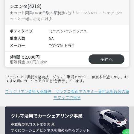
シエンタ(4218)
★ペット同乗OK★千駄木駅徒歩7分！シエンタのカーシェアでペ
ットと一緒におでかけ♪
ボディタイプ
ミニバン/ワンボックス
乗車人数
5人
メーカー
TOYOTA トヨタ
6時間で2,000円
予約へ
距離料金 200円/10km
ブラジリアン柔術＆格闘技 グラスコ柔術アカデミー東京本部近くから、お
すすめ順にカーシェアの車を2台表示しています。
ブラジリアン柔術＆格闘技 グラスコ柔術アカデミー東京本部近辺の車
をマップで見る
クルマ活用でカーシェアリング事業
車載機の低コスト化を実現。
すぐにカーシェアビジネスを始められるプラット