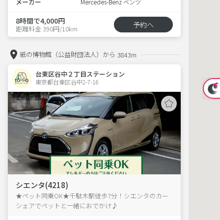
メーカー
Mercedes-Benz ベンツ
8時間で4,000円
予約へ
距離料金 390円/10km
紙の博物館（公益財団法人）から
3843m
台東区谷中２丁目ステーション
東京都台東区谷中2-7-16  
シエンタ(4218)
★ペット同乗OK★千駄木駅徒歩7分！シエンタのカー
シェアでペットと一緒におでかけ♪