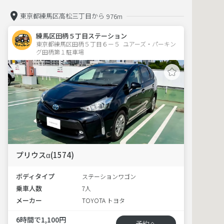
東京都練馬区高松三丁目から
976m
練馬区田柄５丁目ステーション
東京都練馬区田柄５丁目６ー５  ユアーズ・パーキン
グ田柄第１駐車場
プリウスα(1574)
ボディタイプ
ステーションワゴン
乗車人数
7人
メーカー
TOYOTA トヨタ
6時間で1,100円
予約へ