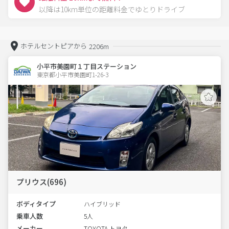
以降は10km単位の距離料金でゆとりドライブ
ホテルセントピアから
2206m
小平市美園町１丁目ステーション
東京都小平市美園町1-26-3  
プリウス(696)
ボディタイプ
ハイブリッド
乗車人数
5人
メーカー
TOYOTA トヨタ